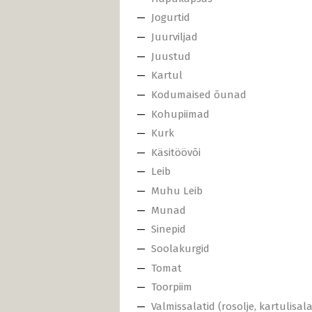
Jogurtid
Juurviljad
Juustud
Kartul
Kodumaised õunad
Kohupiimad
Kurk
Käsitöövõi
Leib
Muhu Leib
Munad
Sinepid
Soolakurgid
Tomat
Toorpiim
Valmissalatid (rosolje, kartulisala