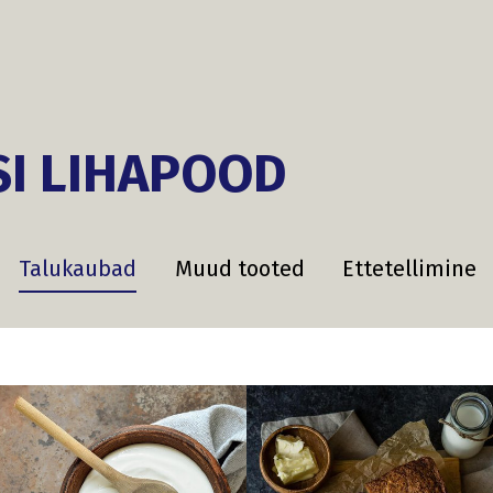
SI LIHAPOOD
Talukaubad
Muud tooted
Ettetellimine